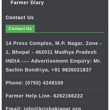
Farmer Diary
Contact Us
Contact Us
14 Press Complex, M.P. Nagar, Zone -
1, Bhopal - 462011 Madhya Pradesh
INDIA ---- Advertisement Enquiry: Mr.
Sachin Bondriya, +91 9826021837
Phone: (0755) 4248100
Farmer Help Line- 6262166222
Email: info@krishakjagat.org