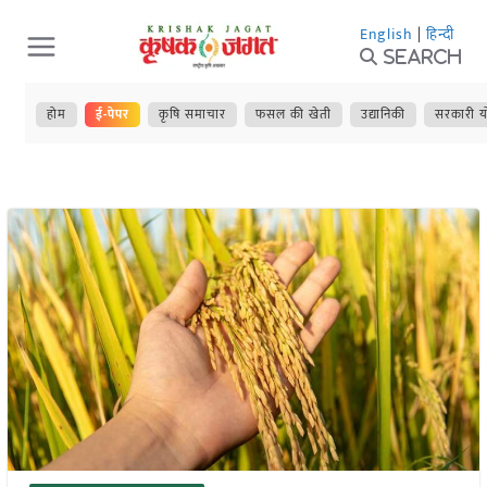
Skip
English
|
हिन्दी
to
Search
content
होम
ई-पेपर
कृषि समाचार
फसल की खेती
उद्यानिकी
सरकारी य