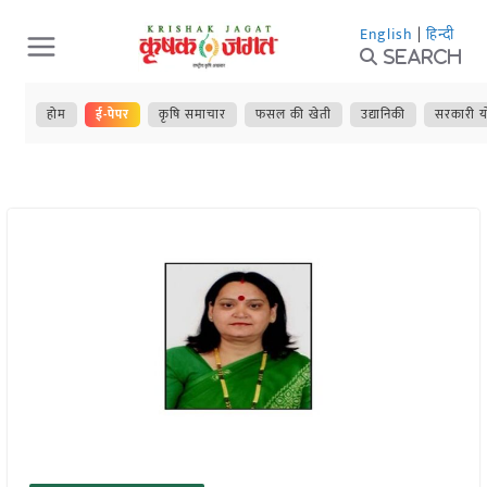
Skip
English
|
हिन्दी
to
Search
content
होम
ई-पेपर
कृषि समाचार
फसल की खेती
उद्यानिकी
सरकारी य