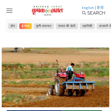
Skip
English
|
हिन्दी
to
Search
content
होम
ई-पेपर
कृषि समाचार
फसल की खेती
उद्यानिकी
सरकारी य