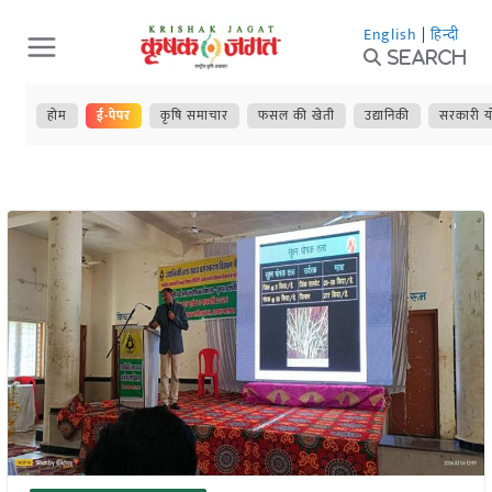
Skip
English
|
हिन्दी
to
Search
content
होम
ई-पेपर
कृषि समाचार
फसल की खेती
उद्यानिकी
सरकारी य