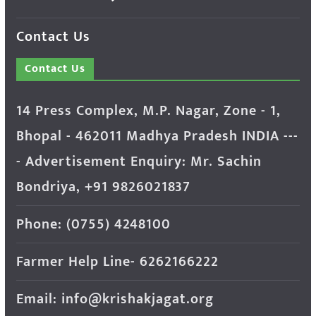
Contact Us
Contact Us
14 Press Complex, M.P. Nagar, Zone - 1,
Bhopal - 462011 Madhya Pradesh INDIA ---
- Advertisement Enquiry: Mr. Sachin
Bondriya, +91 9826021837
Phone: (0755) 4248100
Farmer Help Line- 6262166222
Email: info@krishakjagat.org