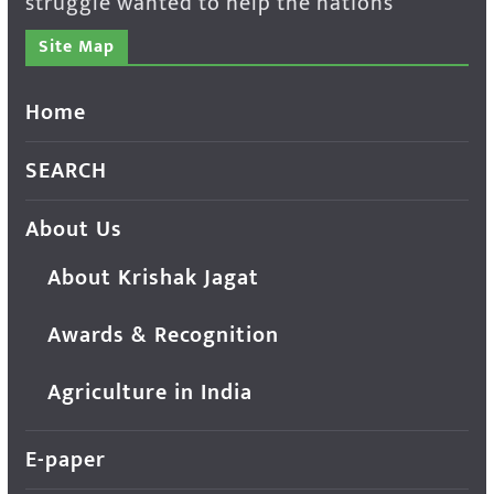
struggle wanted to help the nations
Site Map
Home
SEARCH
About Us
About Krishak Jagat
Awards & Recognition
Agriculture in India
E-paper