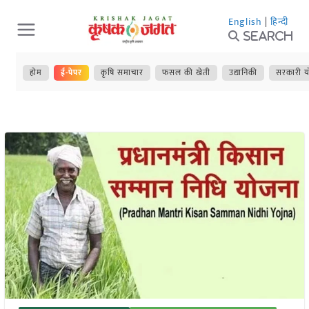
Skip
English
|
हिन्दी
to
Search
content
होम
ई-पेपर
कृषि समाचार
फसल की खेती
उद्यानिकी
सरकारी य