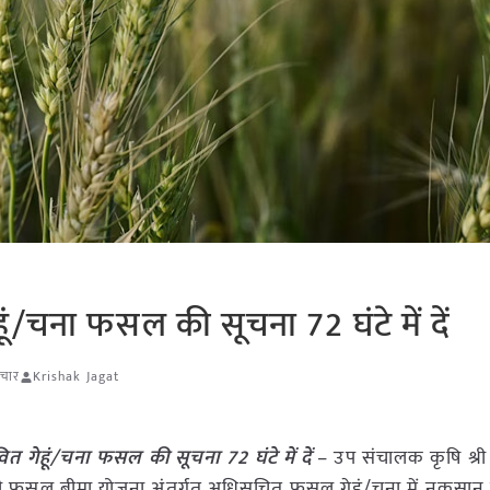
हूं/चना फसल की सूचना 72 घंटे में दें
ाचार
Krishak Jagat
वित गेहूं/चना फसल की सूचना 72 घंटे में दें
– उप संचालक कृषि श्री
ानमंत्री फसल बीमा योजना अंतर्गत अधिसूचित फसल गेहूं/चना में नुकसान