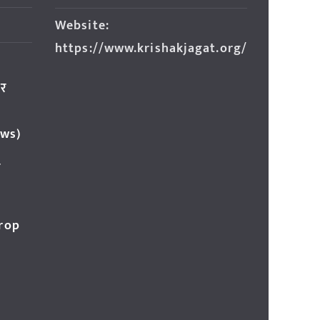
Website:
https://www.krishakjagat.org/
ार
ews)
र
Crop