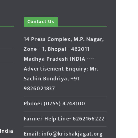
Contact Us
14 Press Complex, M.P. Nagar,
Zone - 1, Bhopal - 462011
Madhya Pradesh INDIA ----
Advertisement Enquiry: Mr.
Sachin Bondriya, +91
9826021837
Phone: (0755) 4248100
Farmer Help Line- 6262166222
 India
Email: info@krishakjagat.org