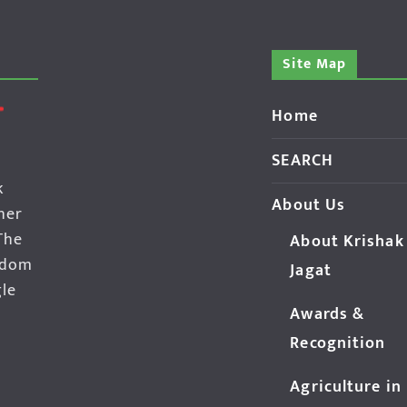
Site Map
Home
SEARCH
k
About Us
her
The
About Krishak
edom
Jagat
gle
Awards &
Recognition
Agriculture in