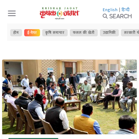
Skip
English
|
हिन्दी
to
Search
content
होम
ई-पेपर
कृषि समाचार
फसल की खेती
उद्यानिकी
सरकारी य