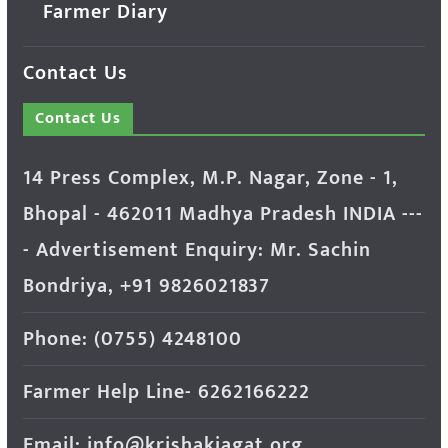
Farmer Diary
Contact Us
Contact Us
14 Press Complex, M.P. Nagar, Zone - 1,
Bhopal - 462011 Madhya Pradesh INDIA ---
- Advertisement Enquiry: Mr. Sachin
Bondriya, +91 9826021837
Phone: (0755) 4248100
Farmer Help Line- 6262166222
Email: info@krishakjagat.org