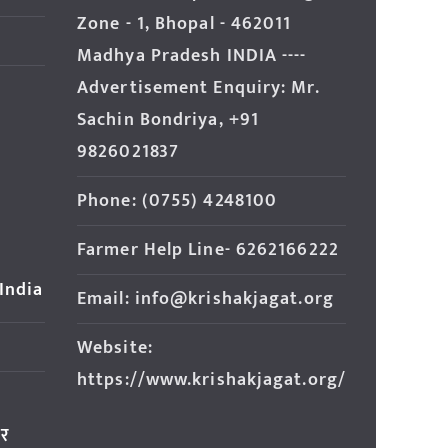
Zone - 1, Bhopal - 462011
Madhya Pradesh INDIA ----
Advertisement Enquiry: Mr.
Sachin Bondriya, +91
9826021837
Phone: (0755) 4248100
Farmer Help Line- 6262166222
 India
Email: info@krishakjagat.org
Website:
https://www.krishakjagat.org/
ार