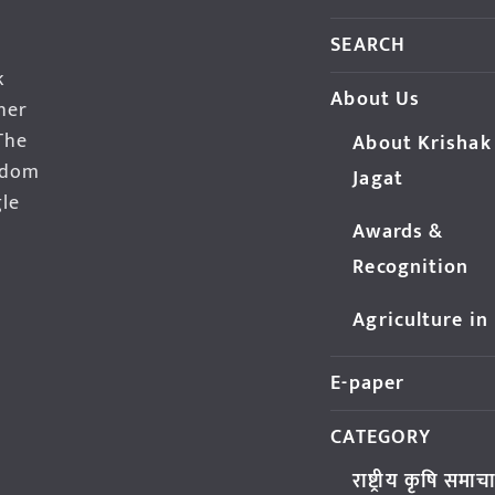
SEARCH
k
About Us
her
The
About Krishak
edom
Jagat
gle
Awards &
Recognition
Agriculture in
E-paper
CATEGORY
राष्ट्रीय कृषि समाच