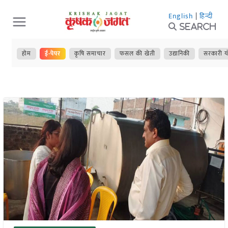
Skip
English
|
हिन्दी
to
Search
content
होम
ई-पेपर
कृषि समाचार
फसल की खेती
उद्यानिकी
सरकारी य