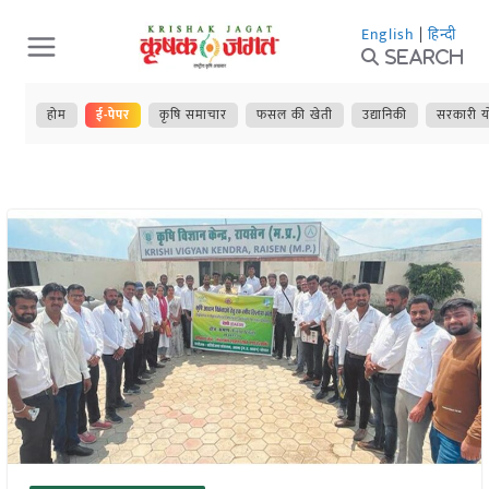
Skip
English
|
हिन्दी
to
Search
content
होम
ई-पेपर
कृषि समाचार
फसल की खेती
उद्यानिकी
सरकारी य