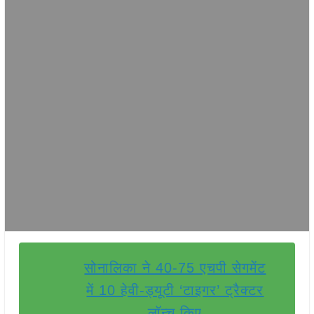
सोनालिका ने 40-75 एचपी सेगमेंट
में 10 हेवी-ड्यूटी ‘टाइगर’ ट्रैक्टर
लॉन्च किए