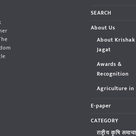
SEARCH
k
About Us
her
The
About Krishak
edom
Jagat
gle
Awards &
Recognition
Agriculture in
E-paper
CATEGORY
राष्ट्रीय कृषि समाच