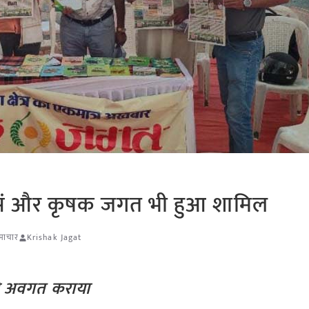
भाकिसं और कृषक जगत भी हुआ शामिल
समाचार
Krishak Jagat
को अवगत कराया