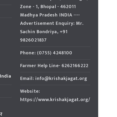
Zone - 1, Bhopal - 462011
Madhya Pradesh INDIA ----
Advertisement Enquiry: Mr.
Sachin Bondriya, +91
9826021837
Phone: (0755) 4248100
Farmer Help Line- 6262166222
 India
Email: info@krishakjagat.org
Website:
https://www.krishakjagat.org/
ार