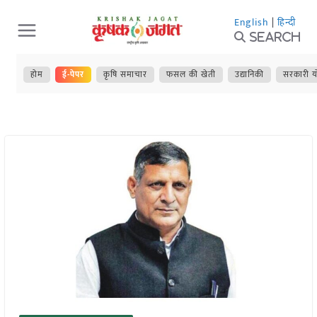
Skip
English
|
हिन्दी
to
Search
content
होम
ई-पेपर
कृषि समाचार
फसल की खेती
उद्यानिकी
सरकारी य