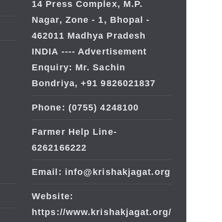
14 Press Complex, M.P.
Nagar, Zone - 1, Bhopal -
462011 Madhya Pradesh
INDIA ---- Advertisement
Enquiry: Mr. Sachin
Bondriya, +91 9826021837
Phone: (0755) 4248100
Farmer Help Line-
6262166222
Email: info@krishakjagat.org
Website:
https://www.krishakjagat.org/