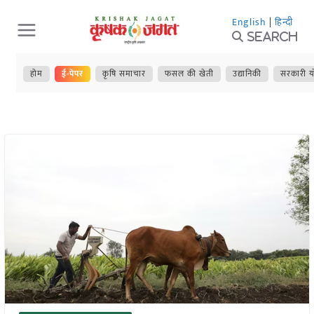
Skip
English
|
हिन्दी
to
Search
content
होम
ई-पेपर
कृषि समाचार
फसल की खेती
उद्यानिकी
सरकारी य