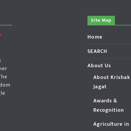
Site Map
Home
SEARCH
k
About Us
her
The
About Krishak
edom
Jagat
gle
Awards &
Recognition
Agriculture in