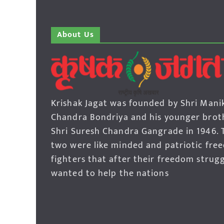
About Us
Krishak Jagat was founded by Shri Mani
Chandra Bondriya and his younger brot
Shri Suresh Chandra Gangrade in 1946. 
two were like minded and patriotic fre
fighters that after their freedom strug
wanted to help the nations