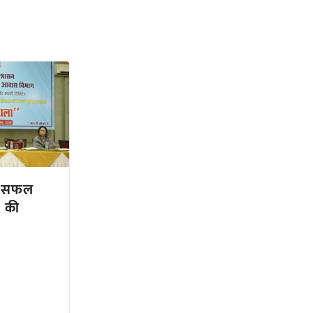
े सफल
ं की