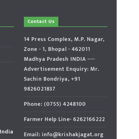
Contact Us
14 Press Complex, M.P. Nagar,
Zone - 1, Bhopal - 462011
Madhya Pradesh INDIA ----
Advertisement Enquiry: Mr.
Sachin Bondriya, +91
9826021837
Phone: (0755) 4248100
Farmer Help Line- 6262166222
 India
Email: info@krishakjagat.org