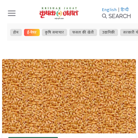
Skip
English
|
हिन्दी
to
Search
content
होम
ई-पेपर
कृषि समाचार
फसल की खेती
उद्यानिकी
सरकारी य