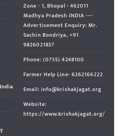
Zone - 1, Bhopal - 462011
Madhya Pradesh INDIA ----
Advertisement Enquiry: Mr.
Sachin Bondriya, +91
9826021837
Phone: (0755) 4248100
Farmer Help Line- 6262166222
 India
Email: info@krishakjagat.org
Website:
https://www.krishakjagat.org/
ार