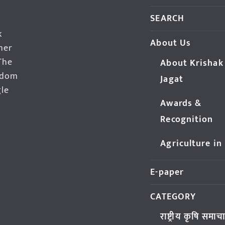
SEARCH
k
About Us
her
The
About Krishak
edom
Jagat
gle
Awards &
Recognition
Agriculture in
E-paper
CATEGORY
राष्ट्रीय कृषि समाच