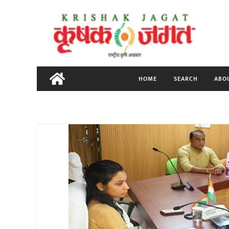
Skip
to
content
HOME
SEARCH
ABO