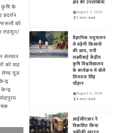
क्षेत्र की उपलब्धियां
। कृषि के
August 7, 2026
 प्रदर्शन
5 min read
न फसलों को
था लहसुन/
वैज्ञानिक पशुपालन
से बढ़ेगी किसानों
की आय, रानी
न संस्‍थान
लक्ष्मीबाई केंद्रीय
कृषि विश्वविद्यालय
कों को माह
के कार्यक्रम में बोले
 लेण्ड यूज
शिवराज सिंह
न्द्र
चौहान
न्‍द्र
August 6, 2026
्मदापुरम
4 min read
 कृषक
आईसीएआर ने
विकसित किया
अफ्रीकी स्वाइन