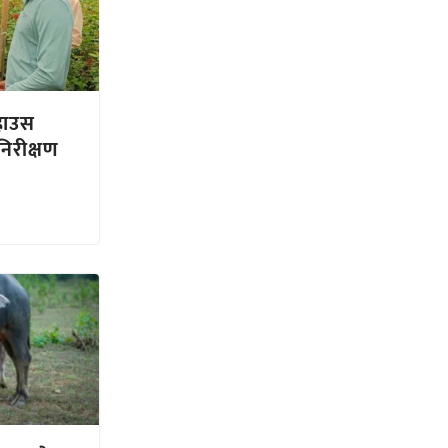
ीहाउस
 निरीक्षण