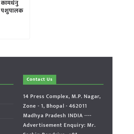
 कामधेनु
ं पशुपालक
Contact Us
14 Press Complex, M.P. Nagar,
Zone - 1, Bhopal - 462011
Madhya Pradesh INDIA ----
Advertisement Enquiry: Mr.