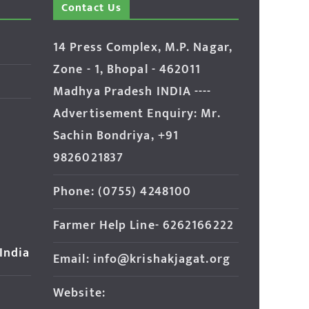
Contact Us
14 Press Complex, M.P. Nagar,
Zone - 1, Bhopal - 462011
Madhya Pradesh INDIA ----
Advertisement Enquiry: Mr.
Sachin Bondriya, +91
9826021837
Phone: (0755) 4248100
Farmer Help Line- 6262166222
 India
Email: info@krishakjagat.org
Website: