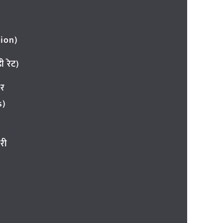
ion)
 रेट)
ार
s)
री