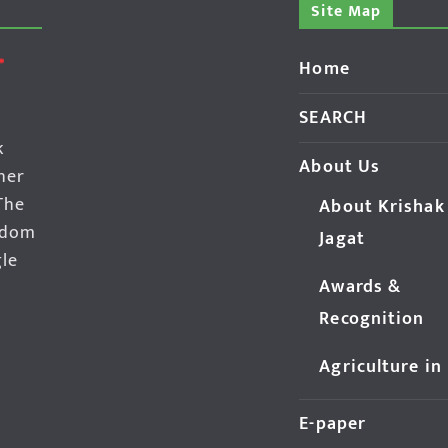
Site Map
Home
SEARCH
k
About Us
her
The
About Krishak
edom
Jagat
gle
Awards &
Recognition
Agriculture in
E-paper