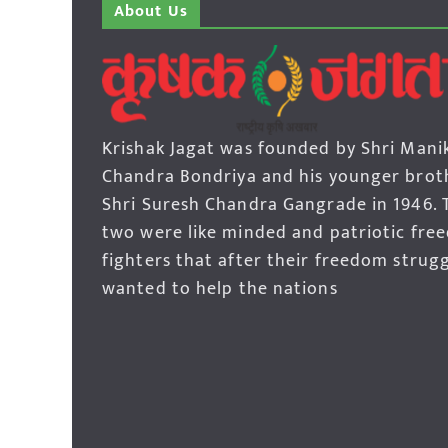
About Us
Krishak Jagat was founded by Shri Mani
Chandra Bondriya and his younger brot
Shri Suresh Chandra Gangrade in 1946. 
two were like minded and patriotic fre
fighters that after their freedom strug
wanted to help the nations