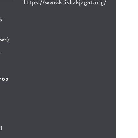
https://www.krishakjagat.org/
ार
ews)
र
Crop
l