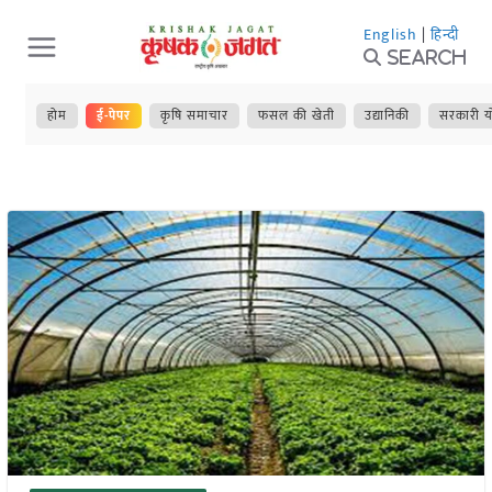
Skip
English
|
हिन्दी
to
Search
content
होम
ई-पेपर
कृषि समाचार
फसल की खेती
उद्यानिकी
सरकारी य