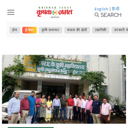
Skip
English
|
हिन्दी
to
Search
content
होम
ई-पेपर
कृषि समाचार
फसल की खेती
उद्यानिकी
सरकारी य