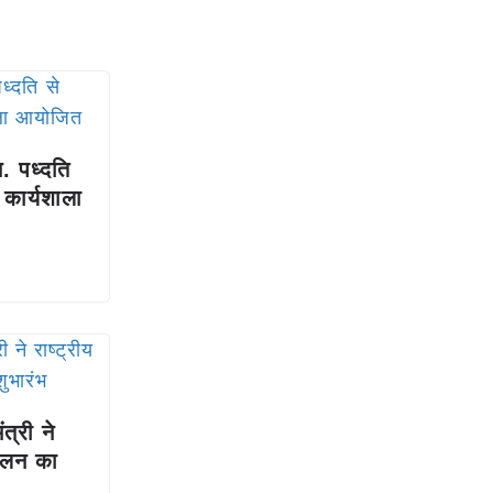
स. पध्दति
कार्यशाला
त्री ने
मेलन का