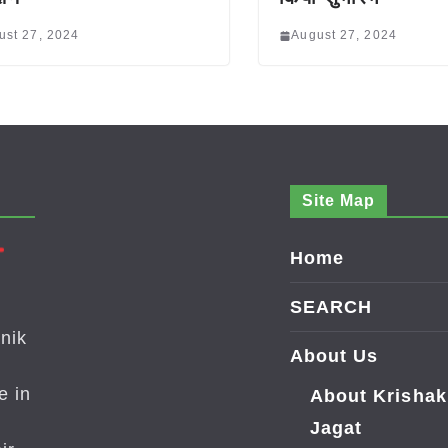
ust 27, 2024
August 27, 2024
Site Map
Home
SEARCH
nik
About Us
e in
About Krishak
Jagat