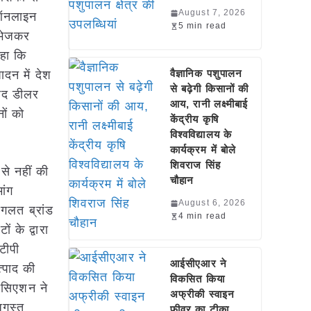
August 7, 2026
 ऑनलाइन
5 min read
र भेजकर
कहा कि
वैज्ञानिक पशुपालन
ादन में देश
से बढ़ेगी किसानों की
बाद डीलर
आय, रानी लक्ष्मीबाई
ों को
केंद्रीय कृषि
विश्वविद्यालय के
कार्यक्रम में बोले
शिवराज सिंह
से नहीं की
चौहान
ांग
August 6, 2026
 गलत ब्रांड
4 min read
 के द्वारा
टीपी
आईसीएआर ने
्पाद की
विकसित किया
ोसिएशन ने
अफ्रीकी स्वाइन
अगस्त
फीवर का टीका