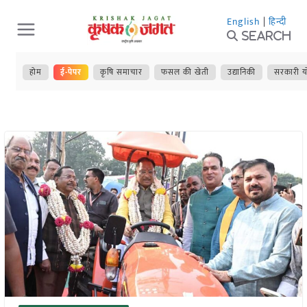
Skip
English
|
हिन्दी
to
Search
content
होम
ई-पेपर
कृषि समाचार
फसल की खेती
उद्यानिकी
सरकारी य