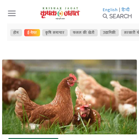
Skip
English
|
हिन्दी
to
Search
content
होम
ई-पेपर
कृषि समाचार
फसल की खेती
उद्यानिकी
सरकारी य