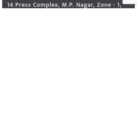
14 Press Complex, M.P. Nagar, Zone - 1,
Bhopal - 462011 Madhya Pradesh INDIA ---
- Advertisement Enquiry: Mr. Sachin
Bondriya, +91 9826021837
Phone: (0755) 4248100
Farmer Help Line- 6262166222
Email: info@krishakjagat.org
Website: https://www.krishakjagat.org/
Copyright © 2026
Krishak Jagat (कृषक जगत)
. All rights
reserved.
Theme:
ColorMag Pro
by ThemeGrill. Powered by