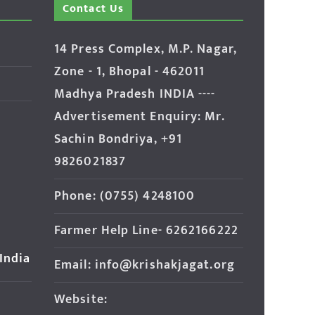
Contact Us
14 Press Complex, M.P. Nagar,
Zone - 1, Bhopal - 462011
Madhya Pradesh INDIA ----
Advertisement Enquiry: Mr.
Sachin Bondriya, +91
9826021837
Phone: (0755) 4248100
Farmer Help Line- 6262166222
 India
Email: info@krishakjagat.org
Website: