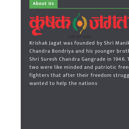
About Us
Krishak Jagat was founded by Shri Mani
Chandra Bondriya and his younger brot
Shri Suresh Chandra Gangrade in 1946. 
two were like minded and patriotic fre
fighters that after their freedom strug
wanted to help the nations