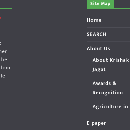
Site Map
Home
SEARCH
k
About Us
her
The
About Krishak
edom
Jagat
gle
Awards &
Recognition
Agriculture in
E-paper