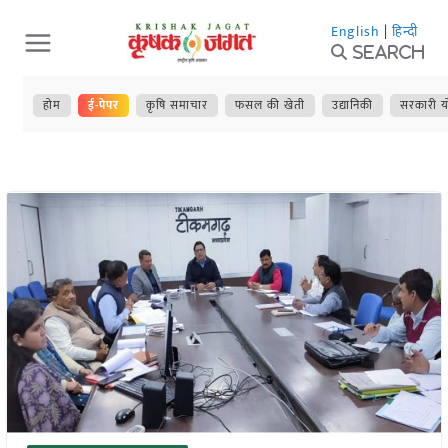
Skip
English
|
हिन्दी
to
Search
content
होम
ई-पेपर
कृषि समाचार
फसल की खेती
उद्यानिकी
सरकारी य