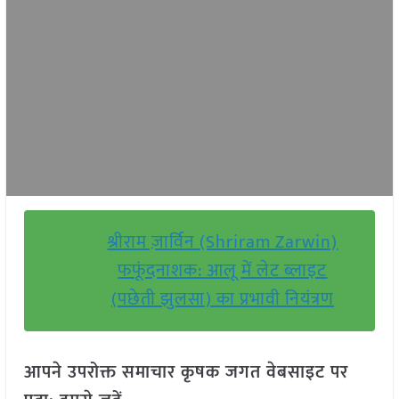
श्रीराम ज़ार्विन (Shriram Zarwin)
फफूंदनाशक: आलू में लेट ब्लाइट
(पछेती झुलसा) का प्रभावी नियंत्रण
आपने उपरोक्त समाचार कृषक जगत वेबसाइट पर