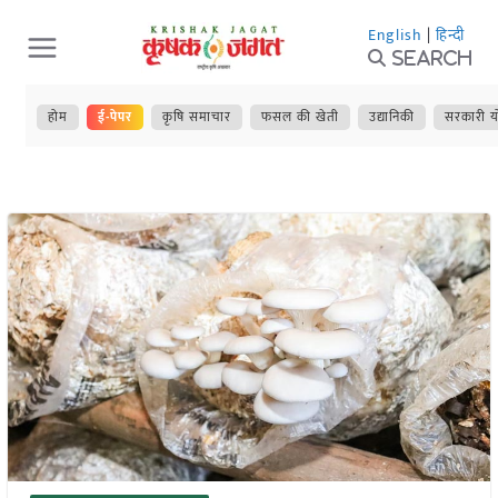
Skip
English
|
हिन्दी
to
Search
content
होम
ई-पेपर
कृषि समाचार
फसल की खेती
उद्यानिकी
सरकारी य