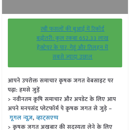
रबी फसलों की बुआई में रिकॉर्ड
बढ़ोतरी: कुल रकबा 652.33 लाख
हेक्टेयर के पार, गेहूं और तिलहन में
सबसे ज्यादा उछाल
आपने उपरोक्त समाचार कृषक जगत वेबसाइट पर
पढ़ा: हमसे जुड़ें
> नवीनतम कृषि समाचार और अपडेट के लिए आप
अपने मनपसंद प्लेटफॉर्म पे कृषक जगत से जुड़े –
गूगल न्यूज़
,
व्हाट्सएप्प
> कृषक जगत अखबार की सदस्यता लेने के लिए