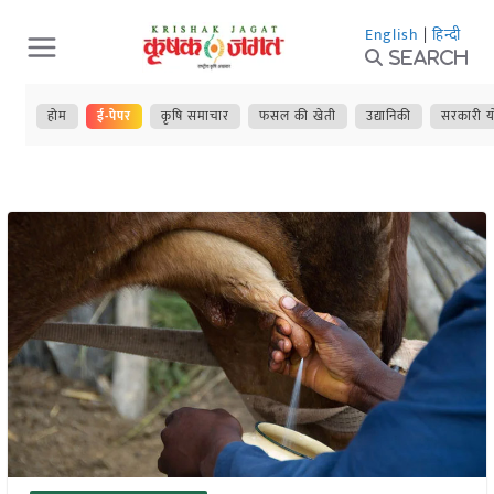
Skip
English
|
हिन्दी
to
Search
content
होम
ई-पेपर
कृषि समाचार
फसल की खेती
उद्यानिकी
सरकारी य