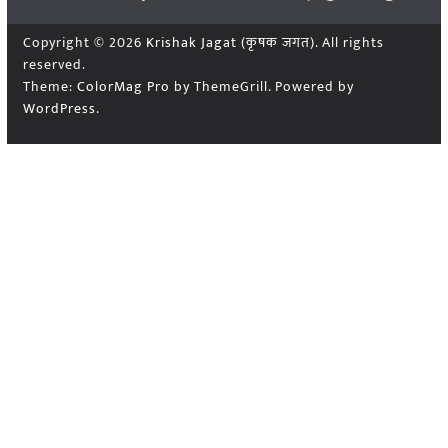
Copyright © 2026
Krishak Jagat (कृषक जगत)
. All rights
reserved.
Theme:
ColorMag Pro
by ThemeGrill. Powered by
WordPress
.