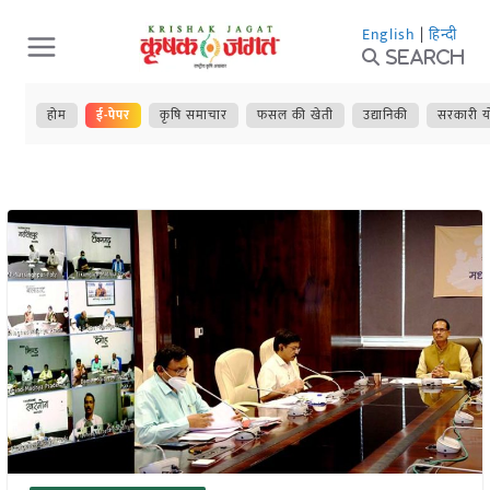
Skip
English
|
हिन्दी
to
Search
content
होम
ई-पेपर
कृषि समाचार
फसल की खेती
उद्यानिकी
सरकारी य