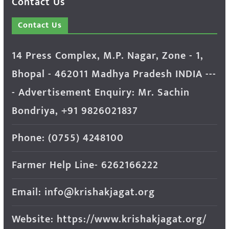
Contact Us
Contact Us
14 Press Complex, M.P. Nagar, Zone - 1,
Bhopal - 462011 Madhya Pradesh INDIA ---
- Advertisement Enquiry: Mr. Sachin
Bondriya, +91 9826021837
Phone: (0755) 4248100
Farmer Help Line- 6262166222
Email: info@krishakjagat.org
Website: https://www.krishakjagat.org/