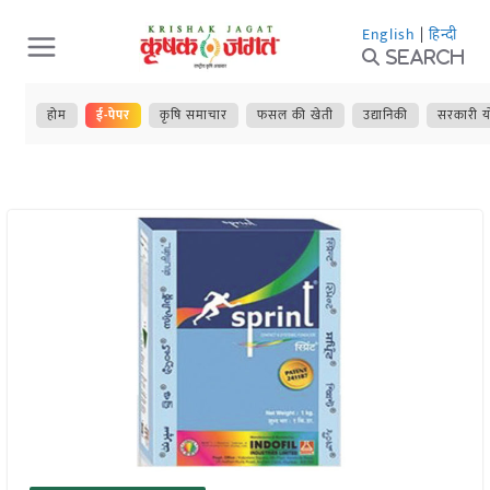
Skip
English
|
हिन्दी
to
Search
content
होम
ई-पेपर
कृषि समाचार
फसल की खेती
उद्यानिकी
सरकारी य