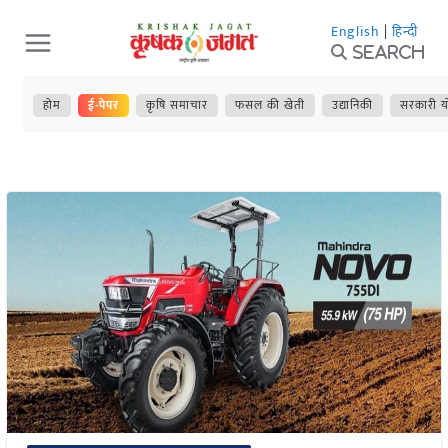
Skip
English
|
हिन्दी
to
Search
content
होम
ई-पेपर
कृषि समाचार
फसल की खेती
उद्यानिकी
सरकारी य