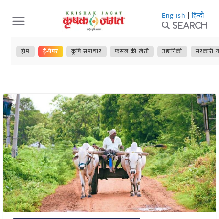
Skip
English
|
हिन्दी
to
Search
content
होम
ई-पेपर
कृषि समाचार
फसल की खेती
उद्यानिकी
सरकारी य