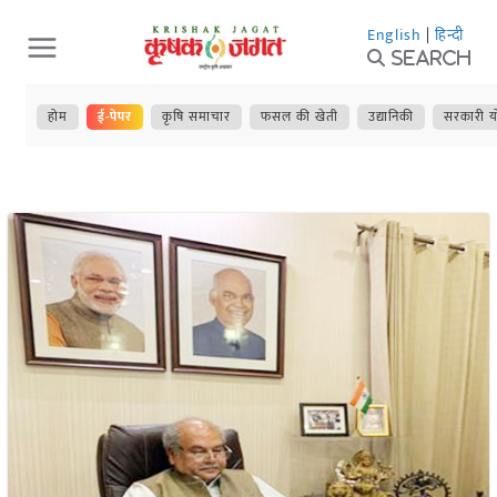
Skip
English
|
हिन्दी
to
Search
content
होम
ई-पेपर
कृषि समाचार
फसल की खेती
उद्यानिकी
सरकारी य