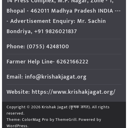
14 Press Complex, M.P. Nagar, Zone - 1,
Bhopal - 462011 Madhya Pradesh INDIA ---
- Advertisement Enquiry: Mr. Sachin
Bondriya, +91 9826021837
Phone: (0755) 4248100
Farmer Help Line- 6262166222
Email: info@krishakjagat.org
Website: https://www.krishakjagat.org/
Copyright © 2026
Krishak Jagat (कृषक जगत)
. All rights
reserved.
Theme:
ColorMag Pro
by ThemeGrill. Powered by
WordPress
.