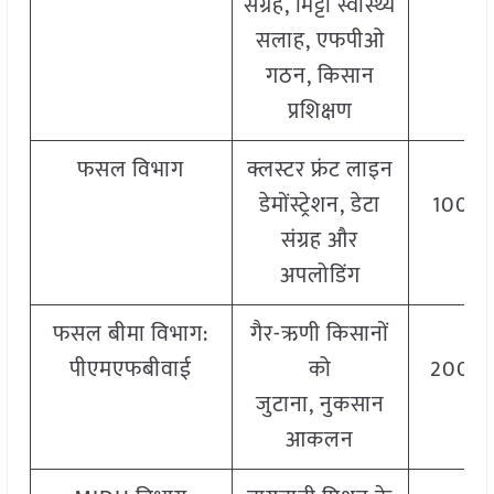
संग्रह, मिट्टी स्वास्थ्य
सलाह, एफपीओ
गठन, किसान
प्रशिक्षण
फसल विभाग
क्लस्टर फ्रंट लाइन
IN
डेमोंस्ट्रेशन, डेटा
10000 
संग्रह और
वर्
अपलोडिंग
फसल बीमा विभाग:
गैर-ऋणी किसानों
IN
पीएमएफबीवाई
को
20000 
जुटाना, नुकसान
वर्
आकलन