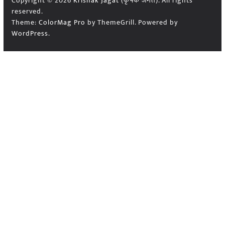
Copyright © 2026
Krishak Jagat (कृषक जगत)
. All rights
reserved.
Theme:
ColorMag Pro
by ThemeGrill. Powered by
WordPress
.