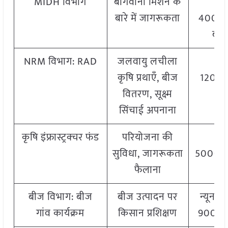
MIDH विभाग
बागवानी मिशन के
IN
बारे में जागरूकता
40000 
ब्ल
NRM विभाग: RAD
जलवायु लचीला
IN
कृषि प्रथाएँ, बीज
12000 
वितरण, सूक्ष्म
वर्
सिंचाई अपनाना
कृषि इंफ्रास्ट्रक्चर फंड
परियोजना की
IN
सुविधा, जागरूकता
5000 प्र
फैलाना
बीज विभाग: बीज
बीज उत्पादन पर
न्यूनत
गांव कार्यक्रम
किसान प्रशिक्षण
900 प्रत