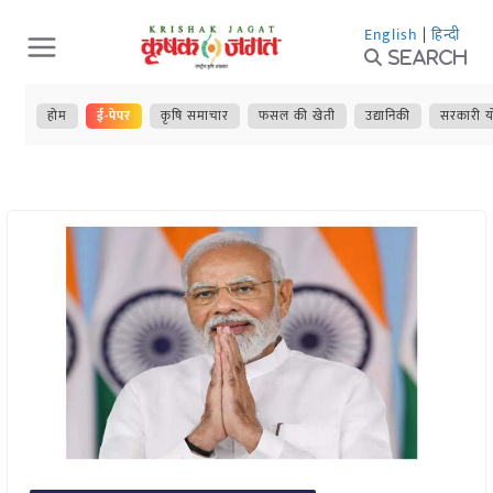
Skip
English
|
हिन्दी
to
Search
content
होम
ई-पेपर
कृषि समाचार
फसल की खेती
उद्यानिकी
सरकारी य