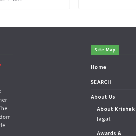
Site Map
Home
SEARCH
k
About Us
her
The
About Krishak
edom
Jagat
gle
Awards &