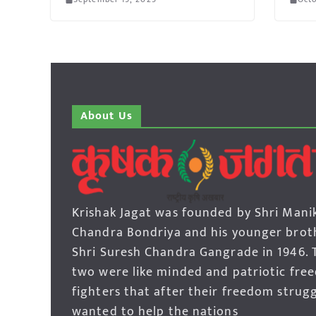
About Us
Krishak Jagat was founded by Shri Mani
Chandra Bondriya and his younger brot
Shri Suresh Chandra Gangrade in 1946. 
two were like minded and patriotic fre
fighters that after their freedom strug
wanted to help the nations