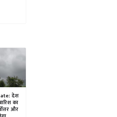
te: देश
ी बारिश का
्वोत्तर और
ेगा