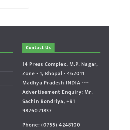
Contact Us
14 Press Complex, M.P. Nagar,
Zone - 1, Bhopal - 462011
Madhya Pradesh INDIA ----
Advertisement Enquiry: Mr.
Sachin Bondriya, +91
9826021837
Phone: (0755) 4248100