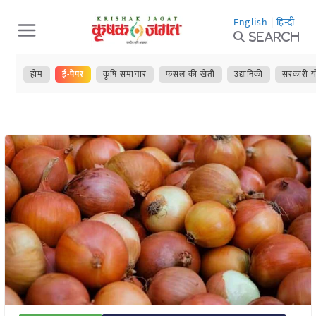
Skip
English
|
हिन्दी
to
Search
content
होम
ई-पेपर
कृषि समाचार
फसल की खेती
उद्यानिकी
सरकारी य