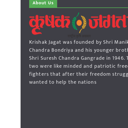
About Us
Krishak Jagat was founded by Shri Mani
Chandra Bondriya and his younger brot
Shri Suresh Chandra Gangrade in 1946. 
two were like minded and patriotic fre
fighters that after their freedom strug
wanted to help the nations