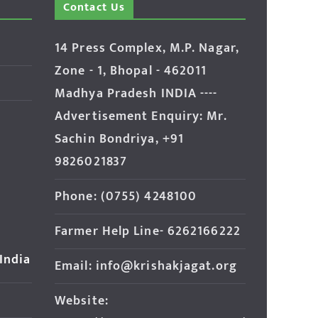
Contact Us
14 Press Complex, M.P. Nagar,
Zone - 1, Bhopal - 462011
Madhya Pradesh INDIA ----
Advertisement Enquiry: Mr.
Sachin Bondriya, +91
9826021837
Phone: (0755) 4248100
Farmer Help Line- 6262166222
 India
Email: info@krishakjagat.org
Website: