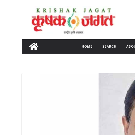
Skip
to
content
HOME
SEARCH
ABO