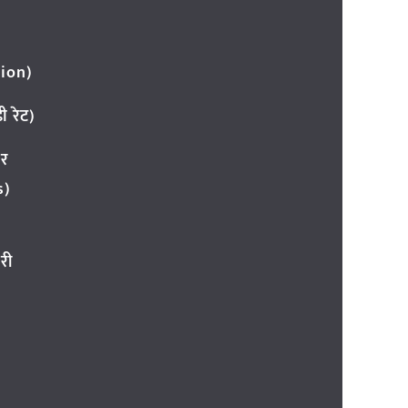
ion)
 रेट)
ार
s)
री