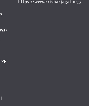
https://www.krishakjagat.org/
ार
ews)
र
Crop
l