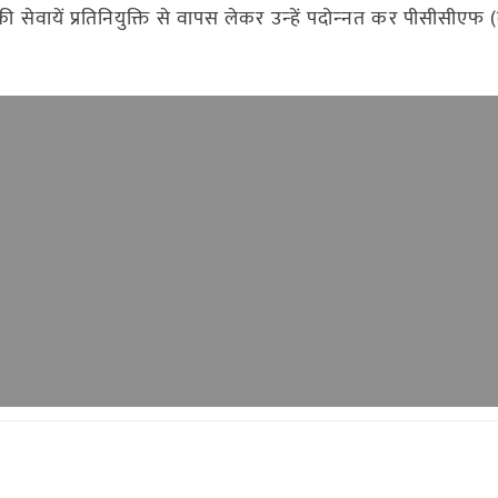
की सेवायें प्रतिनियुक्ति से वापस लेकर उन्‍हें पदोन्‍नत कर पीसीसीएफ (क