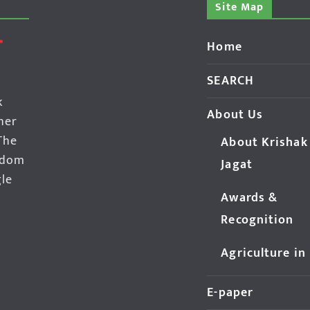
Site Map
Home
SEARCH
k
About Us
her
The
About Krishak
edom
Jagat
gle
Awards &
Recognition
Agriculture in
E-paper