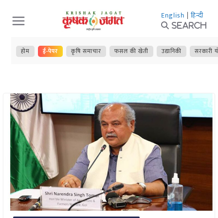
Skip
English
|
हिन्दी
to
Search
content
होम
ई-पेपर
कृषि समाचार
फसल की खेती
उद्यानिकी
सरकारी य