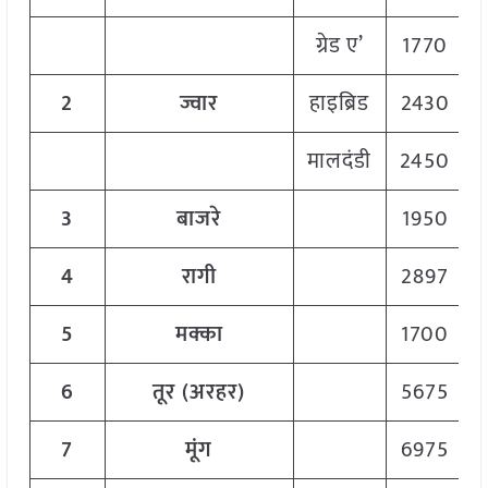
ग्रेड ए’
1770
2
ज्वार
हाइब्रिड
2430
मालदंडी
2450
3
बाजरे
1950
4
रागी
2897
5
मक्का
1700
6
तूर
(
अरहर)
5675
7
मूंग
6975