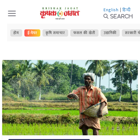
Skip
English
|
हिन्दी
to
Search
content
होम
ई-पेपर
कृषि समाचार
फसल की खेती
उद्यानिकी
सरकारी य