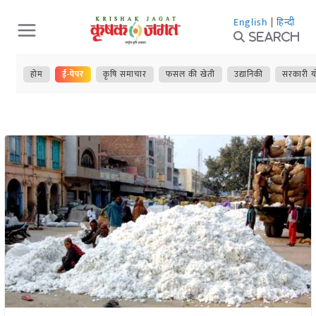
Skip
English
|
हिन्दी
to
Search
content
होम
ई-पेपर
कृषि समाचार
फसल की खेती
उद्यानिकी
सरकारी य