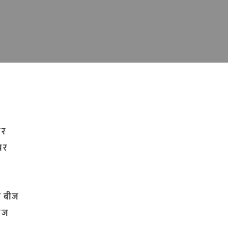
यर
ेयर
ाम बीज
बीज