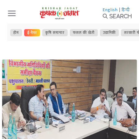
Skip
English
|
हिन्दी
to
Search
content
होम
ई-पेपर
कृषि समाचार
फसल की खेती
उद्यानिकी
सरकारी य