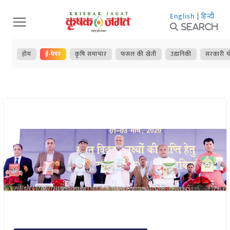
Skip
English
|
हिन्दी
to
Search
content
होम
ई-पेपर
कृषि समाचार
फसल की खेती
उद्यानिकी
सरकारी य