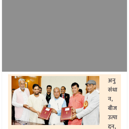
अनु
संधा
न,
बीज
उत्पा
दन,