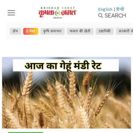
Skip
English
|
हिन्दी
to
Search
content
होम
ई-पेपर
कृषि समाचार
फसल की खेती
उद्यानिकी
सरकारी य