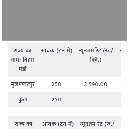
राज्य
का
आवक
(
टन
में
)
न्यूनतम
रेट
(
रु
./
अध
नाम
:
बिहार
क्विं
.)
मंडी
मुजफ्फरपुर
250
2,590.00
कुल
250
राज्य
का
आवक
(
टन
में
)
न्यूनतम
रेट
(
रु
./
अध