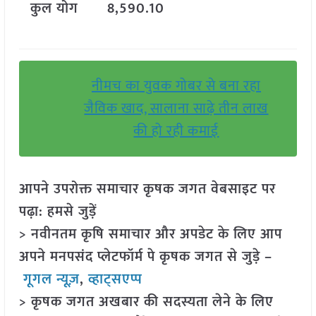
कुल
योग
8,590.10
नीमच का युवक गोबर से बना रहा
जैविक खाद, सालाना साढ़े तीन लाख
की हो रही कमाई
आपने उपरोक्त समाचार कृषक जगत वेबसाइट पर
पढ़ा: हमसे जुड़ें
> नवीनतम कृषि समाचार और अपडेट के लिए आप
अपने मनपसंद प्लेटफॉर्म पे कृषक जगत से जुड़े –
गूगल न्यूज़
,
व्हाट्सएप्प
> कृषक जगत अखबार की सदस्यता लेने के लिए