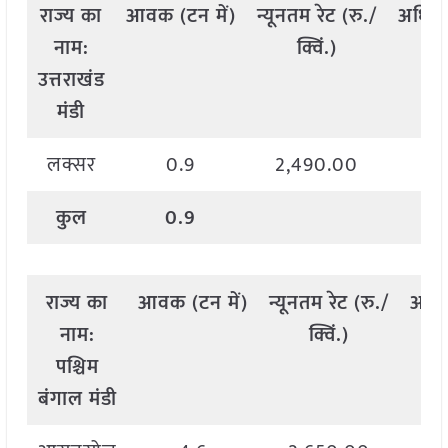
राज्य
का
आवक
(
टन
में
)
न्यूनतम
रेट
(
रु
./
अधिक
नाम
:
क्विं
.)
उत्तराखंड
मंडी
लक्सर
0.9
2,490.00
2,
कुल
0.9
राज्य
का
आवक
(
टन
में
)
न्यूनतम
रेट
(
रु
./
अधि
नाम
:
क्विं
.)
पश्चिम
बंगाल मंडी