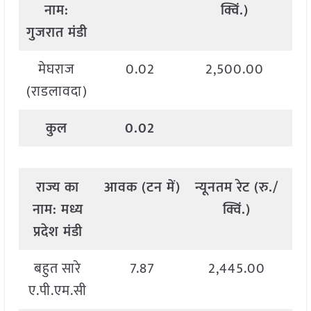
नाम
:
क्विं
.)
गुजरात मंडी
मेघराज
0.02
2,500.00
(राडलावदा)
कुल
0.02
राज्य
का
आवक
(
टन
में
)
न्यूनतम
रेट
(
रु
./
अध
नाम
:
मध्य
क्विं
.)
प्रदेश मंडी
बहुत सारे
7.87
2,445.00
ए.पी.एम.सी