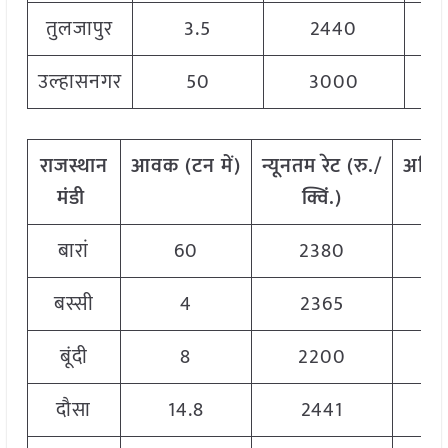
तुलजापुर
3.5
2440
उल्हासनगर
50
3000
राजस्थान
आवक
(
टन
में)
न्यूनतम
रेट
(
रु./
अधि
मंडी
क्विं.)
बारां
60
2380
बस्सी
4
2365
बूंदी
8
2200
दौसा
14.8
2441