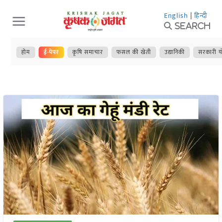
Skip
English
|
हिन्दी
to
Search
content
होम
ई-पेपर
कृषि समाचार
फसल की खेती
उद्यानिकी
सरकारी य