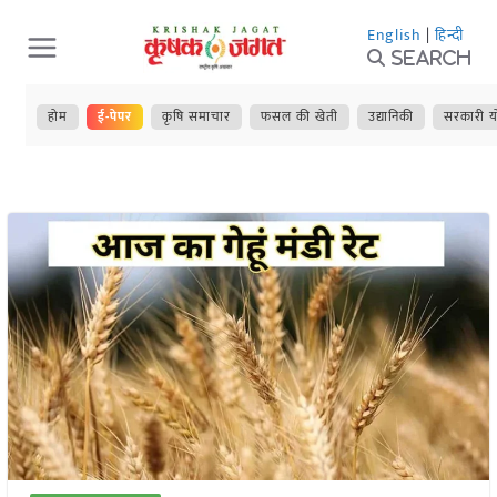
Skip
English
|
हिन्दी
to
Search
content
होम
ई-पेपर
कृषि समाचार
फसल की खेती
उद्यानिकी
सरकारी य