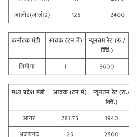
ज़ालोड(ज़ालोड)
125
2400
कर्नाटक
मंडी
आवक
(
टन
में
)
न्यूनतम
रेट
(
रु
./
अ
क्विं
.)
शिमोगा
1
3600
मध्य
प्रदेश
मंडी
आवक
(
टन
में
)
न्यूनतम
रेट
(
रु
./
क्विं
.)
आगर
781.75
1940
अजयगढ़
25
2500