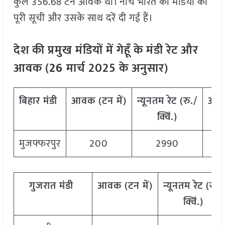
कुल 356.68 टन आवक थी। नीचे भारत की मंडियों की
पूरी सूची और उसके साथ दरें दी गई हैं।
देश
की
प्रमुख
मंडियों
में
गेहूँ
के
मंडी
रेट
और
आवक
(
26
मार्च
202
5
के
अनुसार
)
बिहार
मंडी
आवक
(
टन
में
)
न्यूनतम
रेट
(
रु
./
अध
क्विं
.)
मुजफ्फरपुर
200
2990
गुजरात
मंडी
आवक
(
टन
में
)
न्यूनतम
रेट
(
रु
./
क्विं
.)