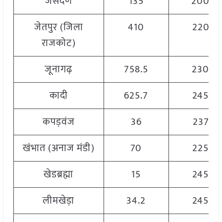
जसदण
135
2000
जेतपुर (जिला
410
2205
राजकोट)
जूनागढ़
758.5
2300
कादी
625.7
2450
कपड़वंज
36
2375
खंभात (अनाज मंडी)
70
2250
खेडब्रह्मा
15
2450
लीमखेड़ा
34.2
2450