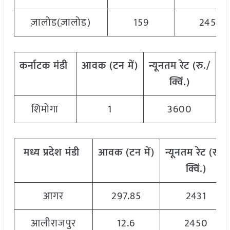
ज़ालोड(ज़ालोड)
159
2450
कर्नाटक
मंडी
आवक
(
टन
में
)
न्यूनतम
रेट
(
रु
./
अ
क्विं
.)
शिमोगा
1
3600
मध्य
प्रदेश
मंडी
आवक
(
टन
में
)
न्यूनतम
रेट
(
रु
./
क्विं
.)
आगर
297.85
2431
आलीराजपुर
12.6
2450