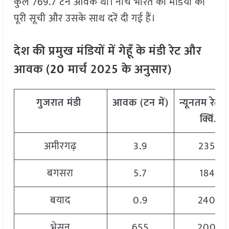
कुल 769.7 टन आवक थी। नीचे भारत की मंडियों की
पूरी सूची और उसके साथ दरें दी गई हैं।
देश
की
प्रमुख
मंडियों
में
गेहूँ
के
मंडी
रेट
और
आवक
(
20
मार्च
202
5
के
अनुसार
)
गुजरात
मंडी
आवक
(
टन
में
)
न्यूनतम
रेट
(
क्विं
.)
अमीरगढ़
3.9
2350
बगसरा
5.7
1845
बयाद
0.9
2400
भेसन
655
2000