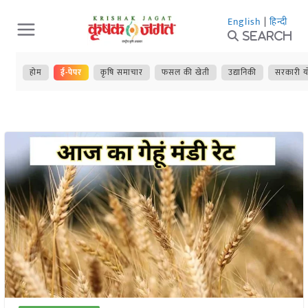
Skip
English
|
हिन्दी
to
Search
content
होम
ई-पेपर
कृषि समाचार
फसल की खेती
उद्यानिकी
सरकारी य